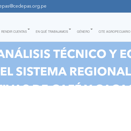
epas@cedepas.org.pe
RENDIR CUENTAS
EN QUÉ TRABAJAMOS
GÉNERO
CITE AGROPECUARIO
ANÁLISIS TÉCNICO Y
L SISTEMA REGIONAL
VAS DE CAFÉ Y CACA
COMERCIAL, RESILIENC
NTERNACIONALIZACIÓ