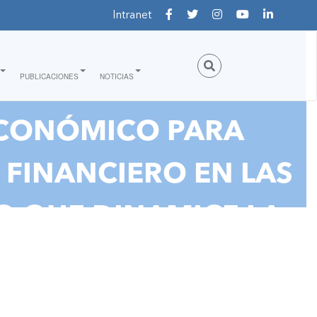
Intranet
PUBLICACIONES
NOTICIAS
 ECONÓMICO PARA
 FINANCIERO EN LAS
O QUE DINAMICE LA
IA CLIMÁTICA E
N"