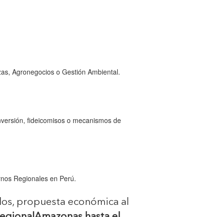
nzas, Agronegocios o Gestión Ambiental.
inversión, fideicomisos o mecanismos de
rnos Regionales en Perú.
ados, propuesta económica al
regionalAmazonas hasta el