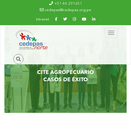
Ir al contenido principal
+51 44 291651
cedepas@cedepas.org.pe
Intranet
Toggle
navigation
CITE AGROPECUARIO
CASOS DE ÉXITO