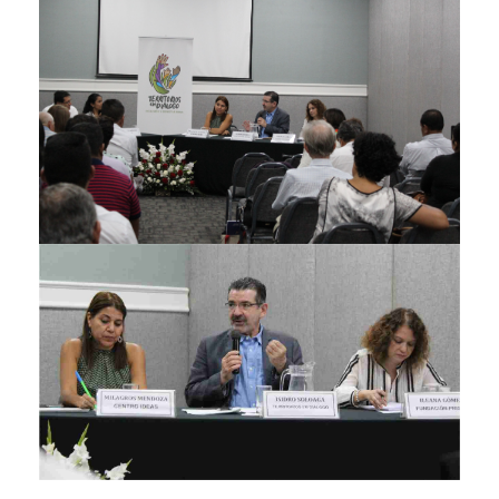
2._territorios_en_dialogo_2.jpg