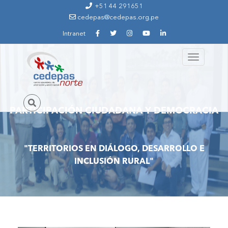
Ir al contenido principal
+51 44 291651
cedepas@cedepas.org.pe
Intranet
Toggle
1._territorios_en_dialogo.jpg
navigation
PARTICIPACIÓN CIUDADANA Y DEMOCRACIA
"TERRITORIOS EN DIÁLOGO, DESARROLLO E
INCLUSIÓN RURAL"