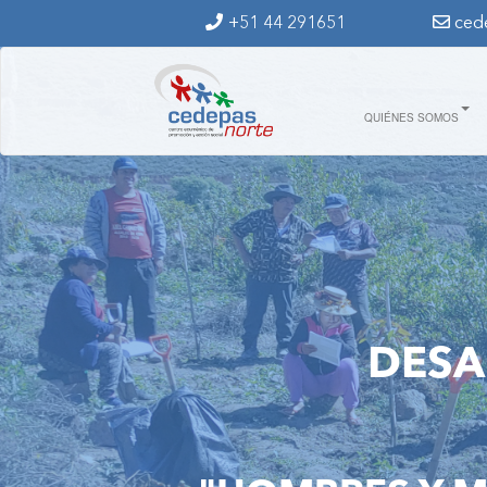
Ir al contenido principal
+51 44 291651
ced
hombres_y_mujeres_de_dos_mod
QUIÉNES SOMOS
DESA