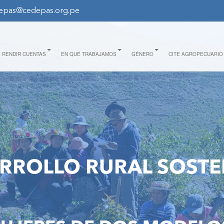
epas@cedepas.org.pe
elos_de_negocio_1.jpg
RENDIR CUENTAS
EN QUÉ TRABAJAMOS
GÉNERO
CITE AGROPECUARIO
RROLLO RURAL SOSTE