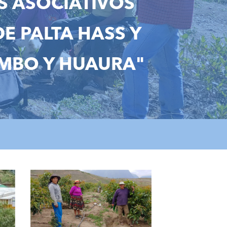
S ASOCIATIVOS
E PALTA HASS Y
AMBO Y HUAURA"
pg