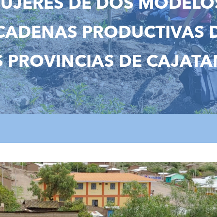
UJERES DE DOS MODELO
ADENAS PRODUCTIVAS D
S PROVINCIAS DE CAJAT
de_dos_modelos_de_negocio_2.j