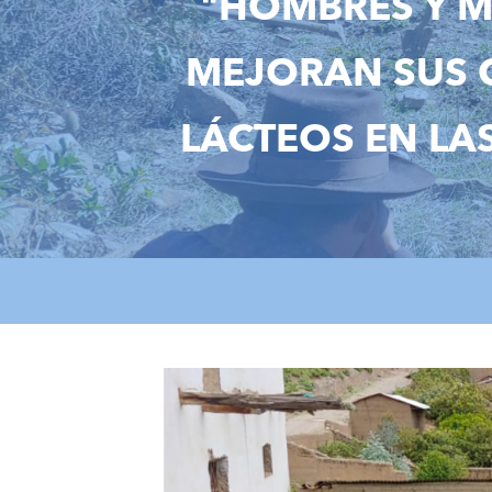
"HOMBRES Y M
MEJORAN SUS C
LÁCTEOS EN LA
hombres_y_mujeres_