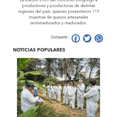
La edición 2026 del concurso congregó a
productores y productoras de distintas
regiones del país, quienes presentaron 119
muestras de quesos artesanales
semimadurados y madurados.
Facebook
Twitter
Wh
Comparte :
NOTICIAS POPULARES