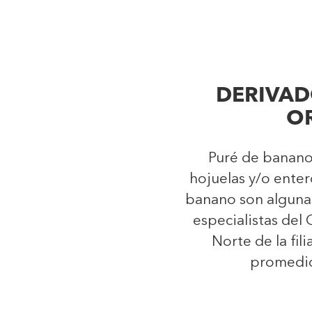
DERIVAD
O
Puré de banano
hojuelas y/o enter
banano son algunas
especialistas de
Norte de la fili
promedio 