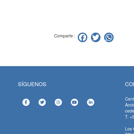
Facebook
Twitter
Wha
Comparte :
SÍGUENOS
CO
Cent
Acci
ced
T. +
Los 