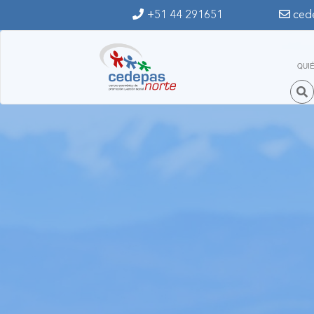
Ir al contenido principal
+51 44 291651
ced
QUI