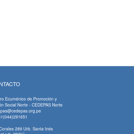
tsApp
NTACTO
ro Ecuménico de Promoción y
ón Social Norte - CEDEPAS Norte
epas@cedepas.org.pe
51(044)291651
Corales 289 Urb. Santa Inés