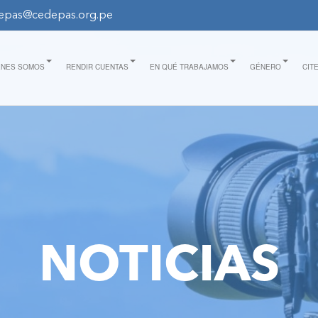
epas@cedepas.org.pe
ÉNES SOMOS
RENDIR CUENTAS
EN QUÉ TRABAJAMOS
GÉNERO
CIT
NOTICIAS