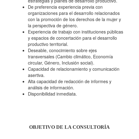
estrategias y planes de desarrollo productivo.
De preferencia experiencia previa con
DE GRANOS
organizaciones para el desarrollo relacionados
con la promoción de los derechos de la mujer y
la perspectiva de género.
ANDINOS,
Experiencia de trabajo con instituciones públicas
y espacios de concertación para el desarrollo
productivo territorial.
DERIVADOS
Deseable, conocimiento sobre ejes
transversales (Cambio climático, Economía
circular, Género, Inclusión social).
LÁCTEOS Y CUYES
Capacidad de relacionamiento y comunicación
asertiva.
Alta capacidad de redacción de informes y
DE LA PROVINCIA
análisis de información.
Disponibilidad inmediata.
DE SÁNCHEZ CAR"
OBJETIVO DE LA CONSULTORÍA