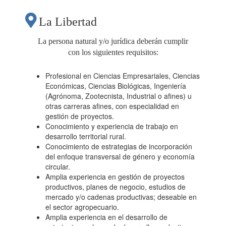
PRODUCTIVAS DE
La Libertad
SÁNCHEZ CARRIÓN,
La persona natural y/o jurídica deberán cumplir
con los siguientes requisitos:
IDENTIFICACIÓN DE
Profesional en Ciencias Empresariales, Ciencias
Económicas, Ciencias Biológicas, Ingeniería
PUNTOS CRÍTICOS Y
(Agrónoma, Zootecnista, Industrial o afines) u
otras carreras afines, con especialidad en
gestión de proyectos.
DISEÑO DE
Conocimiento y experiencia de trabajo en
desarrollo territorial rural.
Conocimiento de estrategias de incorporación
ESTRATEGIA Y
del enfoque transversal de género y economía
circular.
Amplia experiencia en gestión de proyectos
PLAN DE ACCIÓN
productivos, planes de negocio, estudios de
mercado y/o cadenas productivas; deseable en
el sector agropecuario.
PARA LAS CADENAS
Amplia experiencia en el desarrollo de