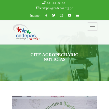
Ir al contenido principal
+51 44 291651
cedepas@cedepas.org.pe
Intranet
Toggle
navigation
CITE AGROPECUARIO
NOTICIAS