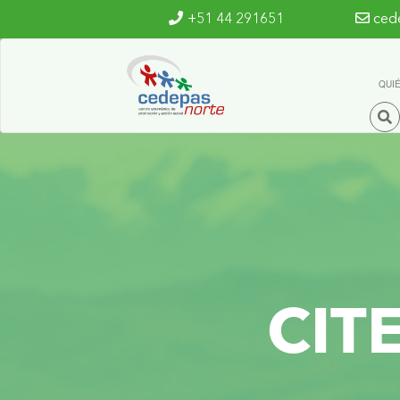
Ir al contenido principal
+51 44 291651
ced
QUI
CIT