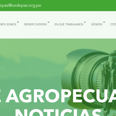
epas@cedepas.org.pe
ÉNES SOMOS
RENDIR CUENTAS
EN QUÉ TRABAJAMOS
GÉNERO
CIT
E AGROPECU