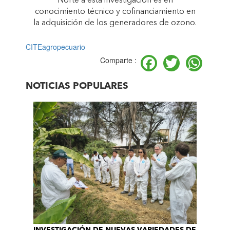
Norte a esta investigación es en
conocimiento técnico y cofinanciamiento en
la adquisición de los generadores de ozono.
CITEagropecuario
Facebook
Twitter
Wh
Comparte :
NOTICIAS POPULARES