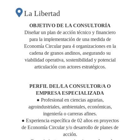
ECONOMÍA
La Libertad
CIRCULAR PARA LA
OBJETIVO DE LA CONSULTORÍA
Diseñar un plan de acción técnico y financiero
para la implementación de una medida de
CADENA
Economía Circular para 4 organizaciones en la
cadena de granos andinos, asegurando su
PRODUCTIVA DE
viabilidad operativa, sostenibilidad y potencial
articulación con actores estratégicos.
GRANOS ANDINOS"
PERFIL DEL/LA CONSULTOR/A O
EMPRESA ESPECIALIZADA
● Profesional en ciencias agrarias,
agroindustriales, ambientales, económicas,
ingeniería o carreras afines.
● Experiencia específica de 02 años en proyectos
de Economía Circular y/o desarrollo de planes de
acción.