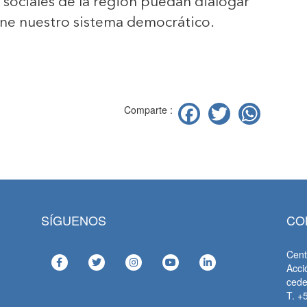
y sociales de la región puedan dialogar
ene nuestro sistema democrático.
Facebook
Twitter
Wha
Comparte :
SÍGUENOS
CO
Cent
Acci
ced
T. +