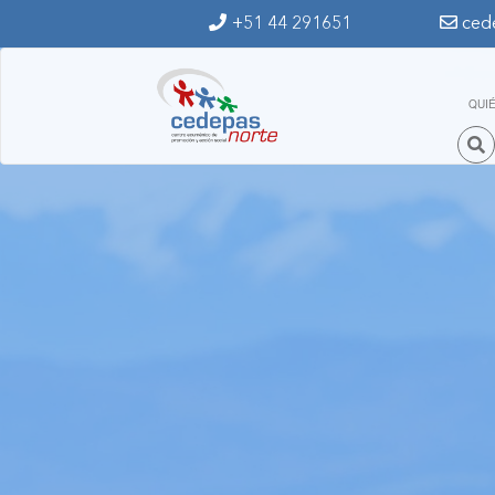
Ir al contenido principal
+51 44 291651
ced
QUI