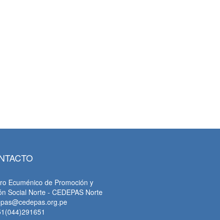
tsApp
NTACTO
ro Ecuménico de Promoción y
ón Social Norte - CEDEPAS Norte
epas@cedepas.org.pe
51(044)291651