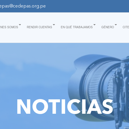
epas@cedepas.org.pe
ÉNES SOMOS
RENDIR CUENTAS
EN QUÉ TRABAJAMOS
GÉNERO
CIT
NOTICIAS