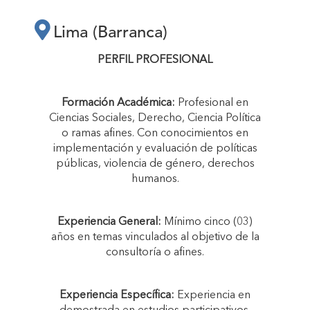
PREVENCIÓN,
Lima (Barranca)
SANCIÓN Y
PERFIL PROFESIONAL
ERRADICACIÓN DE
Formación Académica:
Profesional en
Ciencias Sociales, Derecho, Ciencia Política
LA VIOLENCIA DE
o ramas afines. Con conocimientos en
implementación y evaluación de políticas
públicas, violencia de género, derechos
GÉNERO EN LA
humanos.
PROVINCIA DE
Experiencia General:
Mínimo cinco (03)
años en temas vinculados al objetivo de la
consultoría o afines.
BARRANCA”"
Experiencia Específica:
Experiencia en