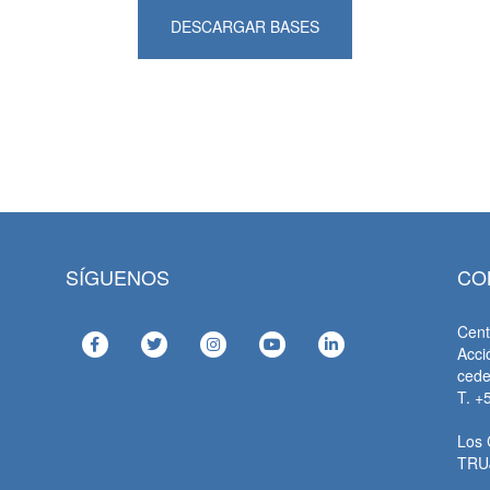
DESCARGAR BASES
SÍGUENOS
CO
Cent
Acci
ced
T. +
Los 
TRU