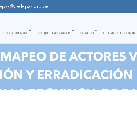
epas@cedepas.org.pe
RENDIR CUENTAS
EN QUÉ TRABAJAMOS
GÉNERO
CITE AGROPECUARIO
“MAPEO DE ACTORES V
ÓN Y ERRADICACIÓN 
N LA PROVINCIA DE B