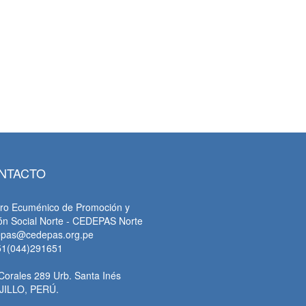
NTACTO
ro Ecuménico de Promoción y
ón Social Norte - CEDEPAS Norte
epas@cedepas.org.pe
51(044)291651
Corales 289 Urb. Santa Inés
JILLO, PERÚ.