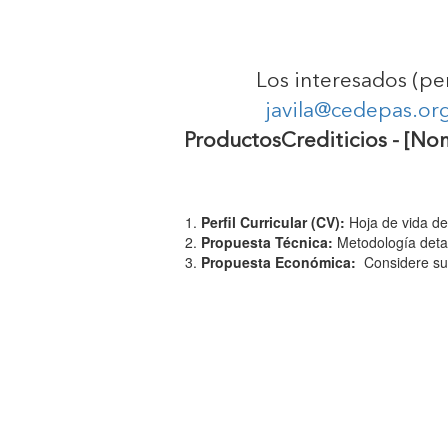
Los interesados (per
javila@cedepas.or
ProductosCrediticios - [No
Perfil Curricular (CV):
Hoja de vida del
Propuesta Técnica:
Metodología detal
Propuesta Económica:
Considere su 