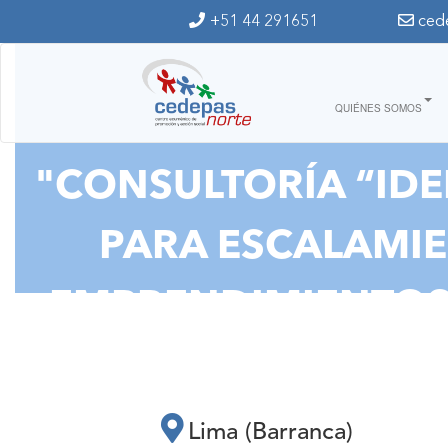
Ir al contenido principal
+51 44 291651
ced
QUIÉNES SOMOS
"CONSULTORÍA “IDE
PARA ESCALAMIE
EMPRENDIMIENTOS 
PR
Lima (Barranca)