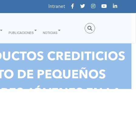
Intranet
PUBLICACIONES
NOTICIAS
DUCTOS CREDITICIOS
NTO DE PEQUEÑOS
RES JÓVENES EN LA
A”"