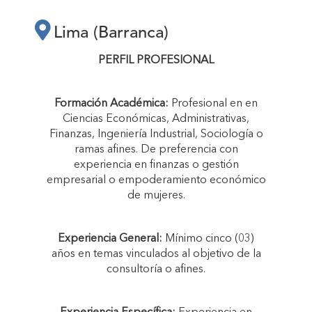
ESCALAMIENTO Y
Lima (Barranca)
FINANCIAMIENTO
PERFIL PROFESIONAL
DE PEQUEÑOS
Formación Académica:
Profesional en en
Ciencias Económicas, Administrativas,
EMPRENDIMIENTOS
Finanzas, Ingeniería Industrial, Sociología o
ramas afines. De preferencia con
experiencia en finanzas o gestión
DIRIGIDOS POR
empresarial o empoderamiento económico
de mujeres.
MUJERES JÓVENES
Experiencia General:
Mínimo cinco (03)
años en temas vinculados al objetivo de la
EN LA PROVINCIA
consultoría o afines.
DE BARRANCA”"