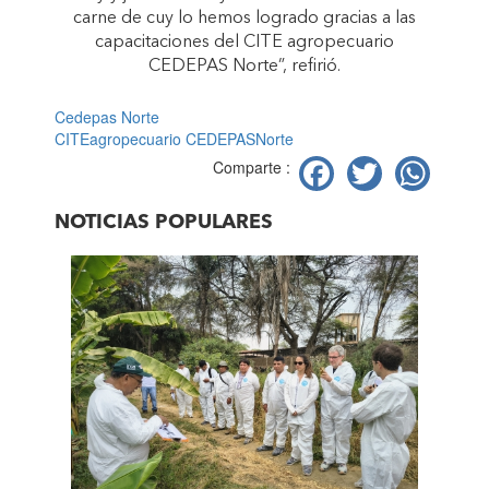
carne de cuy lo hemos logrado gracias a las
capacitaciones del CITE agropecuario
CEDEPAS Norte”, refirió.
Cedepas Norte
CITEagropecuario CEDEPASNorte
Facebook
Twitter
Wh
Comparte :
NOTICIAS POPULARES