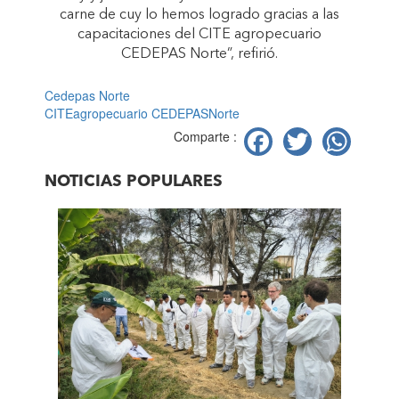
carne de cuy lo hemos logrado gracias a las
capacitaciones del CITE agropecuario
CEDEPAS Norte”, refirió.
Cedepas Norte
CITEagropecuario CEDEPASNorte
Facebook
Twitter
Wh
Comparte :
NOTICIAS POPULARES