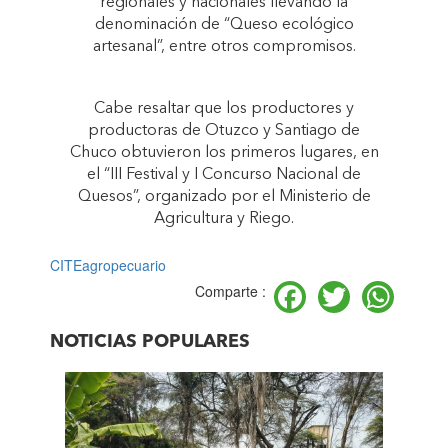
regionales y nacionales llevando la
denominación de “Queso ecológico
artesanal”, entre otros compromisos.
Cabe resaltar que los productores y
productoras de Otuzco y Santiago de
Chuco obtuvieron los primeros lugares, en
el “III Festival y I Concurso Nacional de
Quesos”, organizado por el Ministerio de
Agricultura y Riego.
CITEagropecuario
Facebook
Twitter
Wh
Comparte :
NOTICIAS POPULARES