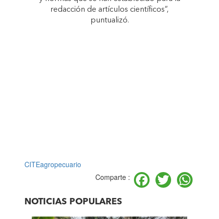
redacción de artículos científicos”,
puntualizó.
CITEagropecuario
Facebook
Twitter
Wh
Comparte :
NOTICIAS POPULARES