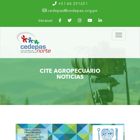
Ir al contenido principal
+51 44 291651
cedepas@cedepas.org.pe
Intranet
Toggle
navigation
CITE AGROPECUARIO
NOTICIAS