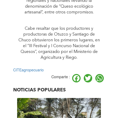
regionales y nacionales llevando la
denominación de “Queso ecológico
artesanal”, entre otros compromisos.
Cabe resaltar que los productores y
productoras de Otuzco y Santiago de
Chuco obtuvieron los primeros lugares, en
el “III Festival y I Concurso Nacional de
Quesos”, organizado por el Ministerio de
Agricultura y Riego.
CITEagropecuario
Facebook
Twitter
Wh
Comparte :
NOTICIAS POPULARES