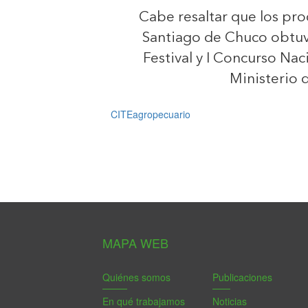
Cabe resaltar que los pr
Santiago de Chuco obtuvie
Festival y I Concurso Na
Ministerio 
CITEagropecuario
MAPA WEB
Quiénes somos
Publicaciones
En qué trabajamos
Noticias