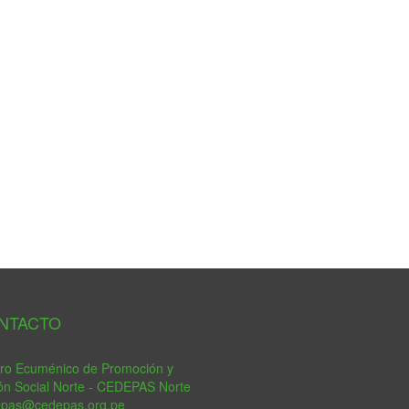
tsApp
NTACTO
ro Ecuménico de Promoción y
ón Social Norte - CEDEPAS Norte
epas@cedepas.org.pe