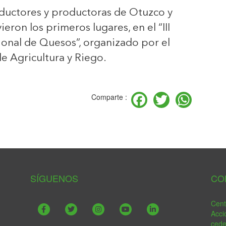
oductores y productoras de Otuzco y
ron los primeros lugares, en el “III
cional de Quesos”, organizado por el
de Agricultura y Riego.
Facebook
Twitter
Wha
Comparte :
SÍGUENOS
CO
Cent
Acci
ced