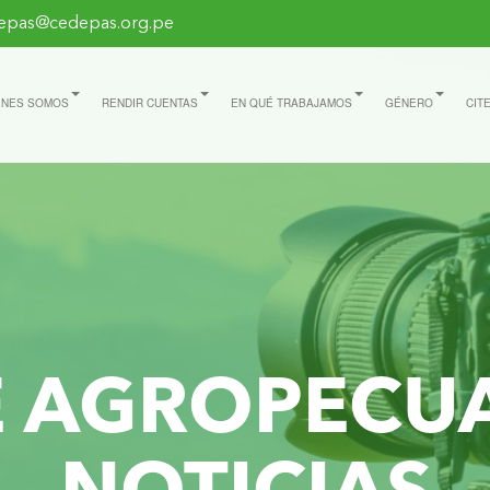
epas@cedepas.org.pe
ÉNES SOMOS
RENDIR CUENTAS
EN QUÉ TRABAJAMOS
GÉNERO
CIT
E AGROPECU