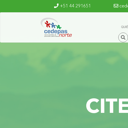
Ir al contenido principal
+51 44 291651
ced
QUI
CIT