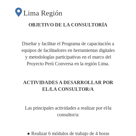
DIRIGIDA A
Lima Región
PARTICIPANTES DE
OBJETIVO DE LA CONSULTORÍA
“LIMA REGIÓN
Diseñar y facilitar el Programa de capacitación a
equipos de facilitadores en herramientas digitales
CONVERSA” EN EL
y metodologías participativas en el marco del
Proyecto Perú Conversa en la región Lima.
MARCO DEL
ACTIVIDADES A DESARROLLAR POR
EL/LA CONSULTOR/A
PROYECTO PERÚ
Las principales actividades a realizar por el/la
CONVERSA"
consultor/a:
● Realizar 6 módulos de trabajo de 4 horas