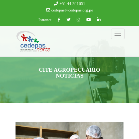
Ir al contenido principal
+51 44 291651
cedepas@cedepas.org.pe
Intranet
Toggle
navigation
CITE AGROPECUARIO
NOTICIAS