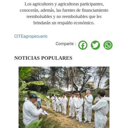
Los agricultores y agricultoras participantes,
conocerán, además, las fuentes de financiamiento
reembolsables y no reembolsables que les
brindarán un respaldo económico.
CITEagropecuario
Facebook
Twitter
Wh
Comparte :
NOTICIAS POPULARES