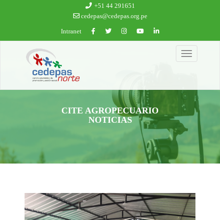
Ir al contenido principal
+51 44 291651
cedepas@cedepas.org.pe
Intranet
Toggle
navigation
CITE AGROPECUARIO
NOTICIAS