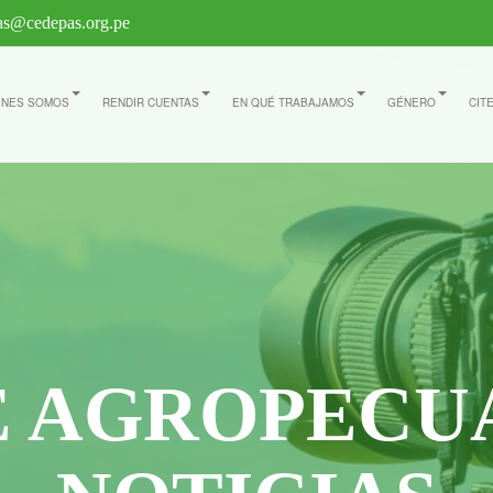
s@cedepas.org.pe
ÉNES SOMOS
RENDIR CUENTAS
EN QUÉ TRABAJAMOS
GÉNERO
CIT
E AGROPECU