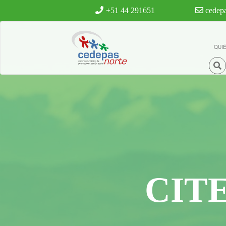
Ir al contenido principal
+51 44 291651
cedepa
QUI
CIT