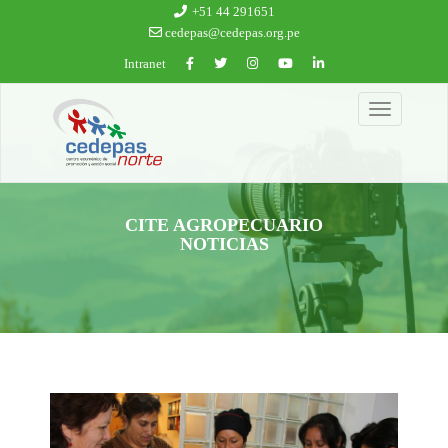
Ir al contenido principal
+51 44 291651
cedepas@cedepas.org.pe
Intranet
Toggle
navigation
CITE AGROPECUARIO
NOTICIAS