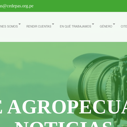
s@cedepas.org.pe
ÉNES SOMOS
RENDIR CUENTAS
EN QUÉ TRABAJAMOS
GÉNERO
CIT
E AGROPECU