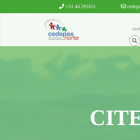
Ir al contenido principal
+51 44 291651
cedepa
QUI
CIT