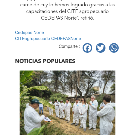
carne de cuy lo hemos logrado gracias a las
capacitaciones del CITE agropecuario
CEDEPAS Norte”, refirió.
Cedepas Norte
CITEagropecuario CEDEPASNorte
Facebook
Twitter
Wh
Comparte :
NOTICIAS POPULARES