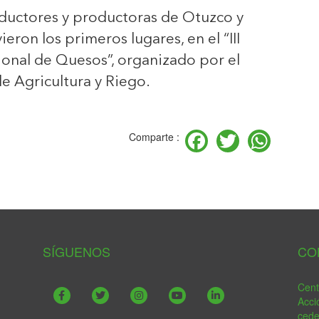
oductores y productoras de Otuzco y
ron los primeros lugares, en el “III
cional de Quesos”, organizado por el
de Agricultura y Riego.
Facebook
Twitter
Wha
Comparte :
SÍGUENOS
CO
Cent
Acci
ced