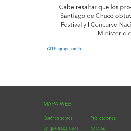
Cabe resaltar que los pr
Santiago de Chuco obtuvie
Festival y I Concurso Na
Ministerio 
CITEagropecuario
MAPA WEB
Quiénes somos
Publicaciones
En qué trabajamos
Noticias