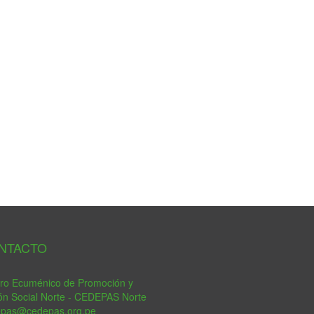
tsApp
NTACTO
ro Ecuménico de Promoción y
ón Social Norte - CEDEPAS Norte
epas@cedepas.org.pe