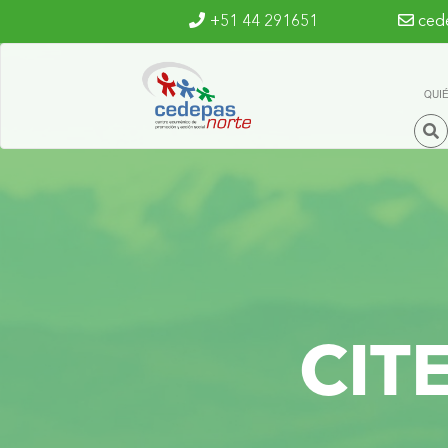
Ir al contenido principal
+51 44 291651
ced
QUI
CIT