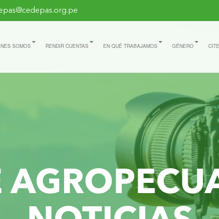
epas@cedepas.org.pe
ÉNES SOMOS
RENDIR CUENTAS
EN QUÉ TRABAJAMOS
GÉNERO
CIT
E AGROPECU