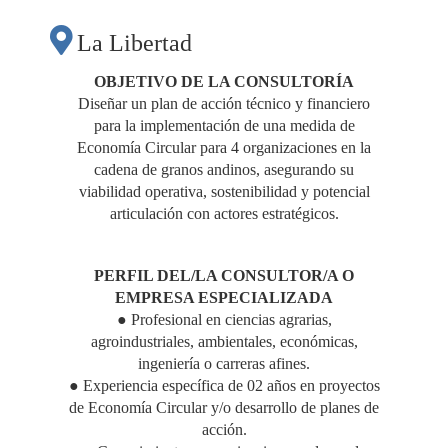
ECONOMÍA
La Libertad
CIRCULAR PARA LA
OBJETIVO DE LA CONSULTORÍA
Diseñar un plan de acción técnico y financiero
para la implementación de una medida de
CADENA
Economía Circular para 4 organizaciones en la
cadena de granos andinos, asegurando su
PRODUCTIVA DE
viabilidad operativa, sostenibilidad y potencial
articulación con actores estratégicos.
GRANOS ANDINOS"
PERFIL DEL/LA CONSULTOR/A O
EMPRESA ESPECIALIZADA
● Profesional en ciencias agrarias,
agroindustriales, ambientales, económicas,
ingeniería o carreras afines.
● Experiencia específica de 02 años en proyectos
de Economía Circular y/o desarrollo de planes de
acción.