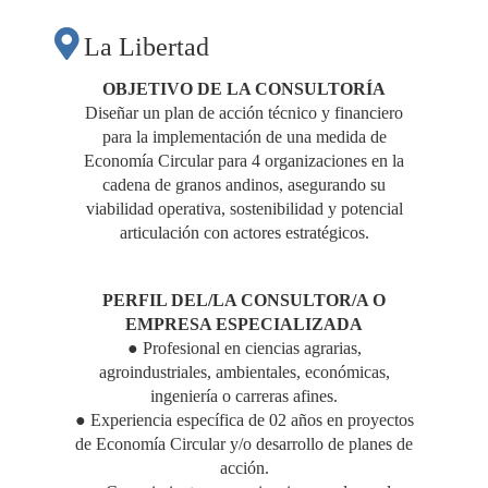
ECONOMÍA
La Libertad
CIRCULAR PARA LA
OBJETIVO DE LA CONSULTORÍA
Diseñar un plan de acción técnico y financiero
para la implementación de una medida de
CADENA
Economía Circular para 4 organizaciones en la
cadena de granos andinos, asegurando su
PRODUCTIVA DE
viabilidad operativa, sostenibilidad y potencial
articulación con actores estratégicos.
GRANOS ANDINOS"
PERFIL DEL/LA CONSULTOR/A O
EMPRESA ESPECIALIZADA
● Profesional en ciencias agrarias,
agroindustriales, ambientales, económicas,
ingeniería o carreras afines.
● Experiencia específica de 02 años en proyectos
de Economía Circular y/o desarrollo de planes de
acción.