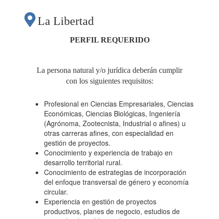
PRODUCTIVAS DE
La Libertad
JULCÁN,
PERFIL REQUERIDO
IDENTIFICACIÓN DE
La persona natural y/o jurídica deberán cumplir
con los siguientes requisitos:
PUNTOS CRÍTICOS Y
Profesional en Ciencias Empresariales, Ciencias
Económicas, Ciencias Biológicas, Ingeniería
DISEÑO DE
(Agrónoma, Zootecnista, Industrial o afines) u
otras carreras afines, con especialidad en
gestión de proyectos.
ESTRATEGIA Y
Conocimiento y experiencia de trabajo en
desarrollo territorial rural.
Conocimiento de estrategias de incorporación
PLAN DE ACCIÓN
del enfoque transversal de género y economía
circular.
Experiencia en gestión de proyectos
PARA LAS CADENAS
productivos, planes de negocio, estudios de