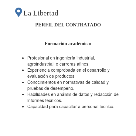
ESTABLECIMIENTO
La Libertad
DE PRUEBAS POR
PERFIL DEL CONTRATADO
LÍNEA DE
Formación académica
:
PRODUCTO
Profesional en ingeniería industrial,
agroindustrial, o carreras afines.
Experiencia comprobada en el desarrollo y
(QUINUA PERLADA,
evaluación de productos.
Conocimientos en normativas de calidad y
pruebas de desempeño.
HARINA DE
Habilidades en análisis de datos y redacción de
informes técnicos.
Capacidad para capacitar a personal técnico.
QUINUA, TARWI
DESAMARGADO Y