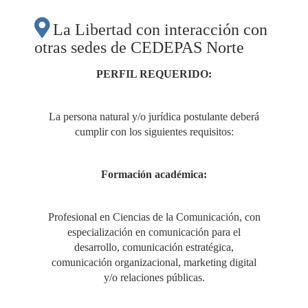
SOCIAL MEDIA,
La Libertad con interacción con
otras sedes de CEDEPAS Norte
PARA GENERAR
PERFIL REQUERIDO:
CONCIENCIA SOBRE
La persona natural y/o jurídica postulante deberá
EL TRABAJO QUE
cumplir con los siguientes requisitos:
REALIZAN LAS ONG
Formación académica:
Y RESULTADOS
Profesional en Ciencias de la Comunicación, con
especialización en comunicación para el
desarrollo, comunicación estratégica,
OBTENIDO CON
comunicación organizacional, marketing digital
y/o relaciones públicas.
POBLACIONES