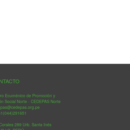
tsApp
NTACTO
ro Ecuménico de Promoción y
ón Social Norte - CEDEPAS Norte
epas@cedepas.org.pe
51(044)291651
Corales 289 Urb. Santa Inés