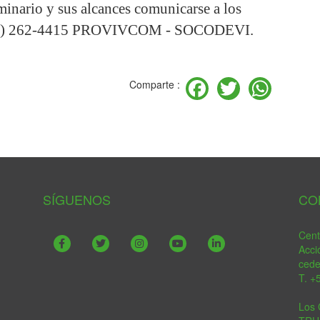
minario y sus alcances comunicarse a los
 (01) 262-4415 PROVIVCOM - SOCODEVI.
Facebook
Twitter
Wha
Comparte :
SÍGUENOS
CO
Cent
Acci
ced
T. +
Los 