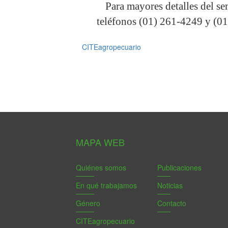
Para mayores detalles del se
teléfonos (01) 261-4249 y
CITEagropecuario
MAPA WEB
Quiénes somos
Publicaciones
En qué trabajamos
Noticias
Género
Contacto
CITEagropecuario