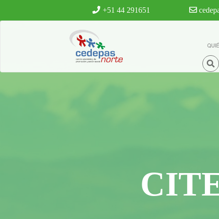
Ir al contenido principal
+51 44 291651
cedepa
QUI
CIT