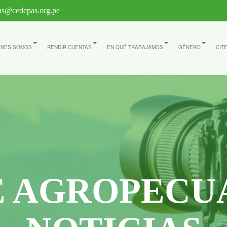
s@cedepas.org.pe
ÉNES SOMOS
RENDIR CUENTAS
EN QUÉ TRABAJAMOS
GÉNERO
CIT
E AGROPECU