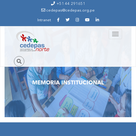
Ir al contenido principal
+51 44 291651
cedepas@cedepas.org.pe
Intranet
Toggle
navigation
MEMORIA INSTITUCIONAL