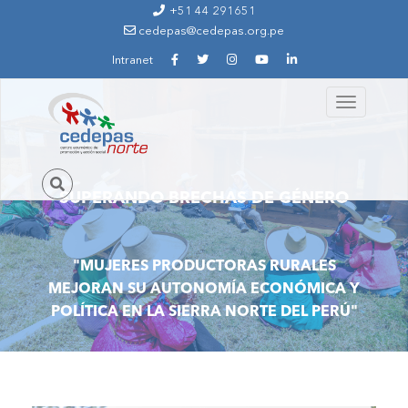
Ir al contenido principal
+51 44 291651
cedepas@cedepas.org.pe
Intranet
Toggle
img_9729.jpg
navigation
SUPERANDO BRECHAS DE GÉNERO
"MUJERES PRODUCTORAS RURALES
MEJORAN SU AUTONOMÍA ECONÓMICA Y
POLÍTICA EN LA SIERRA NORTE DEL PERÚ"