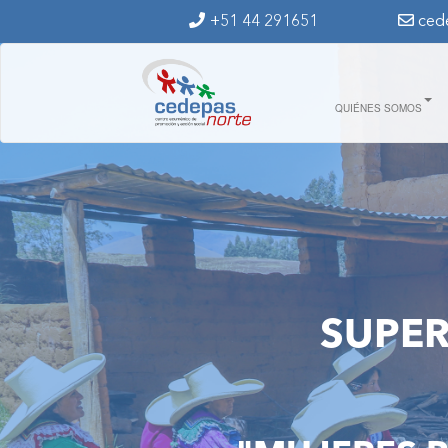
Ir al contenido principal
+51 44 291651
ced
img_9729.jpg
QUIÉNES SOMOS
SUPE