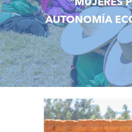
"MUJERES 
AUTONOMÍA ECO
img_9691.jpg