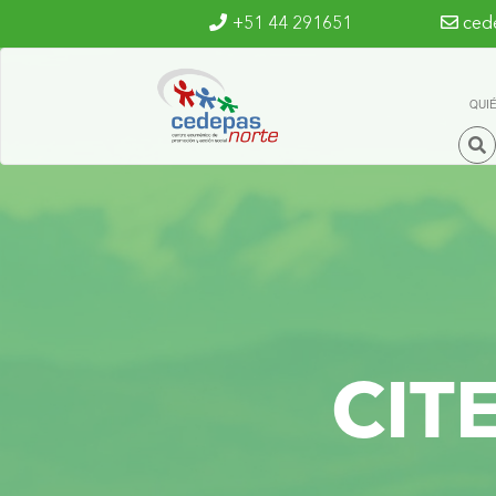
Ir al contenido principal
+51 44 291651
ced
QUI
CIT