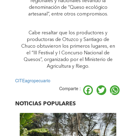
regionales y nacionales llevando la
denominación de “Queso ecológico
artesanal”, entre otros compromisos.
Cabe resaltar que los productores y
productoras de Otuzco y Santiago de
Chuco obtuvieron los primeros lugares, en
el “III Festival y I Concurso Nacional de
Quesos”, organizado por el Ministerio de
Agricultura y Riego.
CITEagropecuario
Facebook
Twitter
Wh
Comparte :
NOTICIAS POPULARES