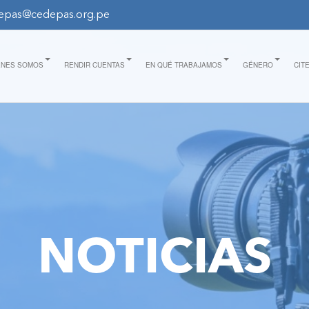
epas@cedepas.org.pe
ÉNES SOMOS
RENDIR CUENTAS
EN QUÉ TRABAJAMOS
GÉNERO
CIT
NOTICIAS