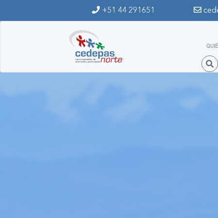
Ir al contenido principal
+51 44 291651
ced
QUI