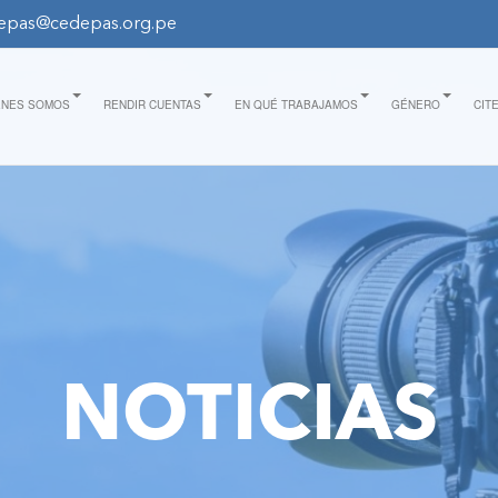
epas@cedepas.org.pe
ÉNES SOMOS
RENDIR CUENTAS
EN QUÉ TRABAJAMOS
GÉNERO
CIT
NOTICIAS