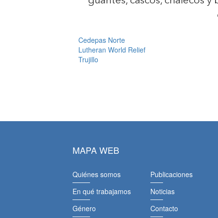
guantes, cascos, chalecos y 
Cedepas Norte
Lutheran World Relief
Trujillo
MAPA WEB
Quiénes somos
Publicaciones
En qué trabajamos
Noticias
Género
Contacto