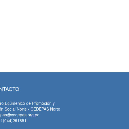
tsApp
NTACTO
ro Ecuménico de Promoción y
ón Social Norte - CEDEPAS Norte
epas@cedepas.org.pe
51(044)291651