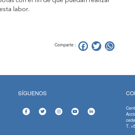
botas con el fin de que puedan realizar
esta labor.
Facebook
Twitter
Wha
Comparte :
SÍGUENOS
CO
Cent
Acci
ced
T. +