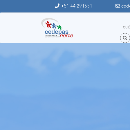
Ir al contenido principal
+51 44 291651
ced
QUI