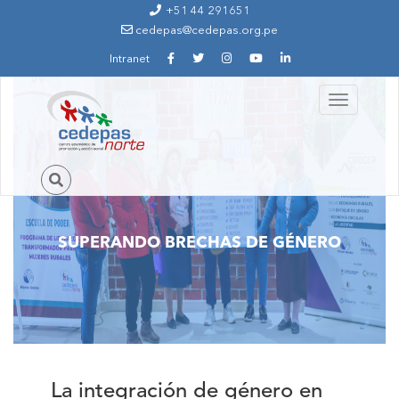
Ir al contenido principal
+51 44 291651
cedepas@cedepas.org.pe
Intranet
Toggle
navigation
SUPERANDO BRECHAS DE GÉNERO
La integración de género en