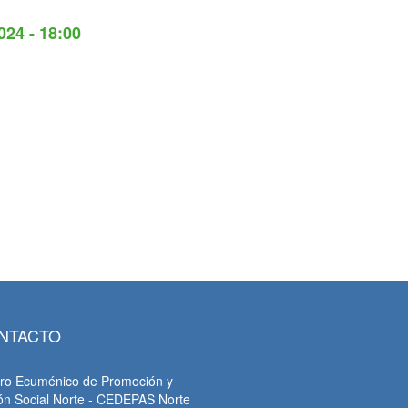
024 - 18:00
NTACTO
ro Ecuménico de Promoción y
ón Social Norte - CEDEPAS Norte