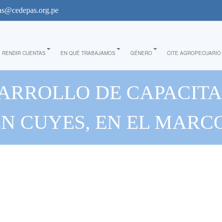
s@cedepas.org.pe
RENDIR CUENTAS
EN QUÉ TRABAJAMOS
GÉNERO
CITE AGROPECUARIO
SARROLLO DE CAPACITA
N CUYES, EN EL MAR
VADORAS PARA EL FORT
S, CON ENFOQUE DE 
RCULAR EN LA LIBERTA