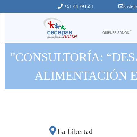
Ir al contenido principal
+51 44 291651
cedepa
QUIÉNES SOMOS
"CONSULTORÍA: “DE
ALIMENTACIÓN E
“INICIATIVAS INNO
ECONOMÍAS RURALE
CI
La Libertad