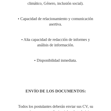
climático, Género, inclusión social).
DE LAS ECONOMÍAS
• Capacidad de relacionamiento y comunicación
RURALES, CON
asertiva.
ENFOQUE DE
• Alta capacidad de redacción de informes y
análisis de información.
GÉNERO Y
• Disponibilidad inmediata.
ECONOMÍA
CIRCULAR EN LA
ENVÍO DE LOS DOCUMENTOS:
LIBERTAD”"
Todos los postulantes deberán enviar sus CV, su