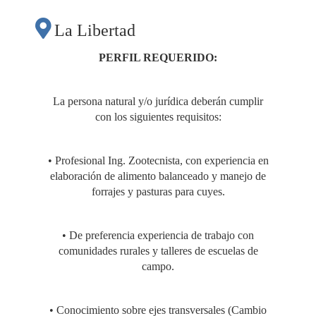
ALIMENTACIÓN EN
La Libertad
CUYES, EN EL
PERFIL REQUERIDO:
MARCO DEL
La persona natural y/o jurídica deberán cumplir
con los siguientes requisitos:
PROGRAMA
• Profesional Ing. Zootecnista, con experiencia en
“INICIATIVAS
elaboración de alimento balanceado y manejo de
forrajes y pasturas para cuyes.
INNOVADORAS
• De preferencia experiencia de trabajo con
comunidades rurales y talleres de escuelas de
PARA EL
campo.
FORTALECIMIENTO
• Conocimiento sobre ejes transversales (Cambio