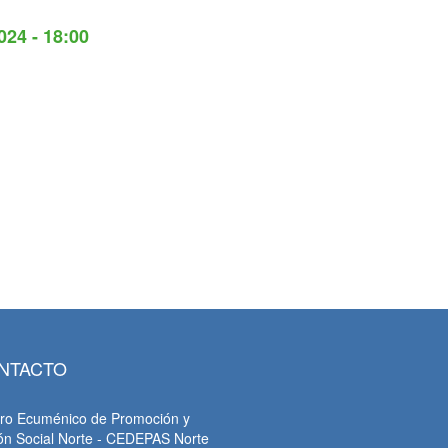
024 - 18:00
NTACTO
ro Ecuménico de Promoción y
ón Social Norte - CEDEPAS Norte