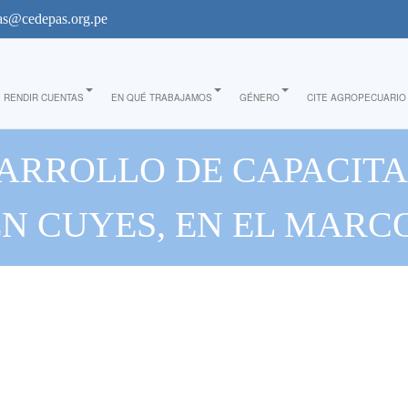
s@cedepas.org.pe
RENDIR CUENTAS
EN QUÉ TRABAJAMOS
GÉNERO
CITE AGROPECUARIO
SARROLLO DE CAPACITA
N CUYES, EN EL MAR
VADORAS PARA EL FORT
S, CON ENFOQUE DE 
RCULAR EN LA LIBERTA