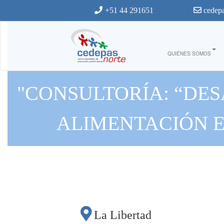
Ir al contenido principal
+51 44 291651
cedepa
QUIÉNES SOMOS
"CONSULTORÍA: “DE
ALIMENTACIÓN E
“INICIATIVAS INNO
ECONOMÍAS RURALE
CI
La Libertad