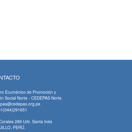
NTACTO
ro Ecuménico de Promoción y
ón Social Norte - CEDEPAS Norte
epas@cedepas.org.pe
51(044)291651
Corales 289 Urb. Santa Inés
JILLO, PERÚ.