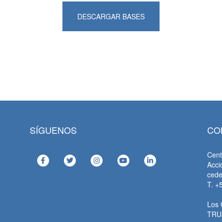
DESCARGAR BASES
SÍGUENOS
CO
Cent
Acci
ced
T. +
Los 
TRU