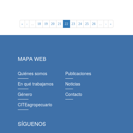
«
‹
…
18
19
20
21
22
23
24
25
26
…
›
»
MAPA WEB
Quiénes somos
Publicaciones
En qué trabajamos
Noticias
Género
Contacto
CITEagropecuario
SÍGUENOS